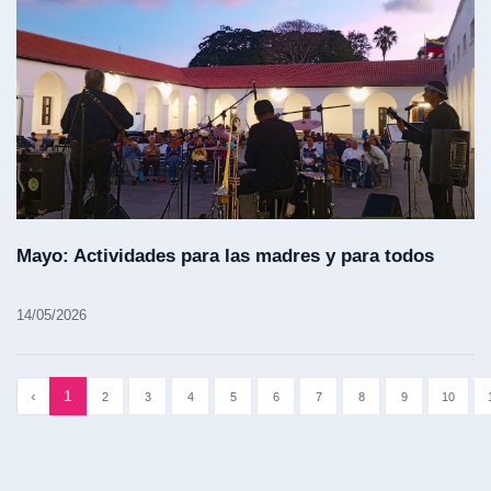
Mayo: Actividades para las madres y para todos
14/05/2026
‹
1
2
3
4
5
6
7
8
9
10