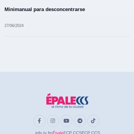
Minimanual para desconcentrarse
27/06/2024
.info
.tv
.fm
Épale
FCP CCS
ECP CCS