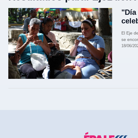
"Día
cele
El Eje d
se encon
18/06/20