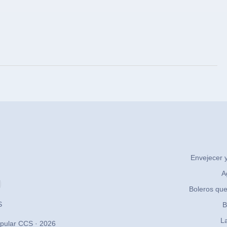
Envejecer y
A
Boleros que
S
B
La
pular CCS · 2026