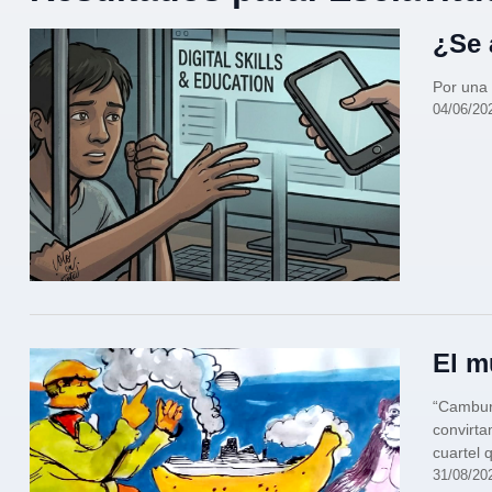
¿Se 
Por una
04/06/20
El m
“Cambur 
convirt
cuartel 
31/08/20