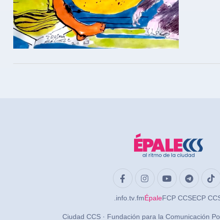
.info
.tv
.fm
Épale
FCP CCS
ECP CC
Ciudad CCS · Fundación para la Comunicación Po