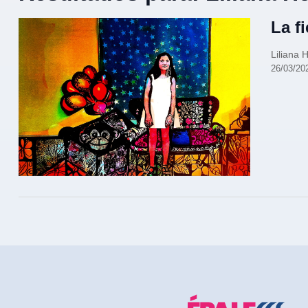
La f
Liliana 
26/03/20