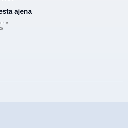
iesta ajena
Heker
26