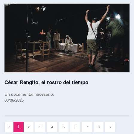
César Rengifo, el rostro del tiempo
Un documental necesario.
08/06/2026
‹
1
2
3
4
5
6
7
8
›