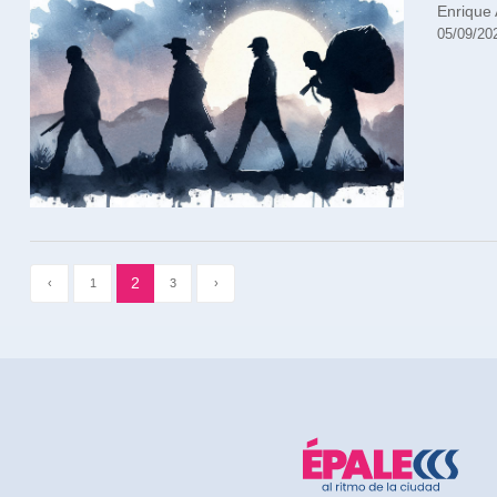
Enrique
05/09/20
2
‹
1
3
›