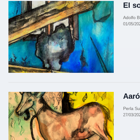
El s
Adolfo B
01/05/20
Aaró
Perla S
27/03/20