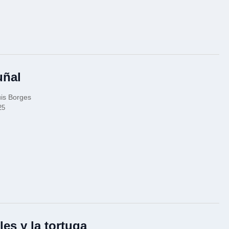
uñal
is Borges
25
les y la tortuga