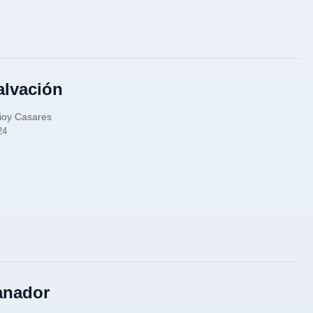
alvación
ioy Casares
24
anador