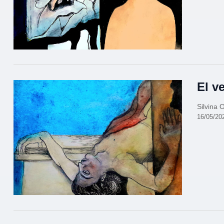
El v
Silvina
16/05/20