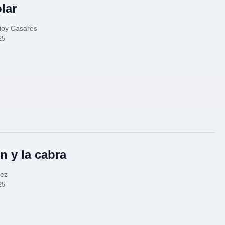
olar
ioy Casares
25
n y la cabra
uez
25