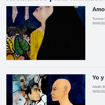
Amor
Tununa 
30/05/20
Yo y
Adolfo B
30/05/20