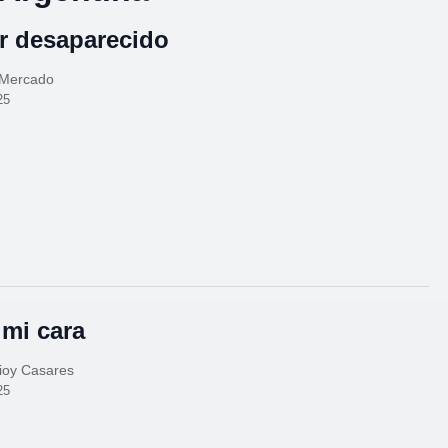
 desaparecido
Mercado
25
 mi cara
ioy Casares
25