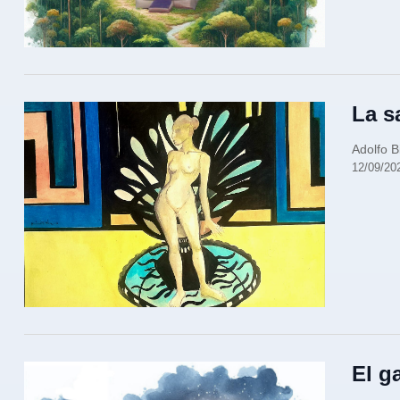
La s
Adolfo B
12/09/20
El g