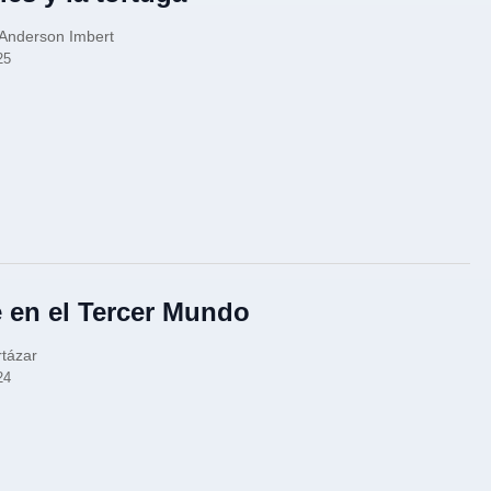
 Anderson Imbert
25
e en el Tercer Mundo
rtázar
24