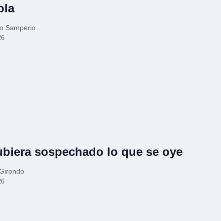
ola
mo Samperio
26
ubiera sospechado lo que se oye
 Girondo
26