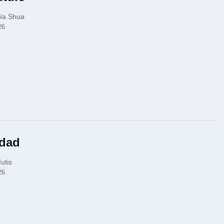
ía Shua
26
dad
utis
26