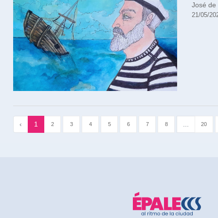
José de
21/05/20
‹
1
...
2
3
4
5
6
7
8
20