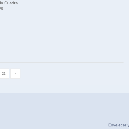
 la Cuadra
26
21
›
Envejecer y