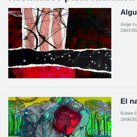
Algu
Jorge Lu
23/07/20
El n
Rubén D
18/06/20