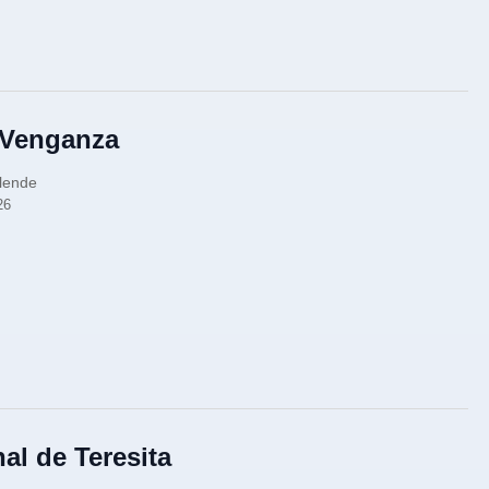
Venganza
llende
26
nal de Teresita