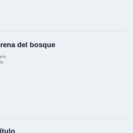
irena del bosque
gría
26
ítulo