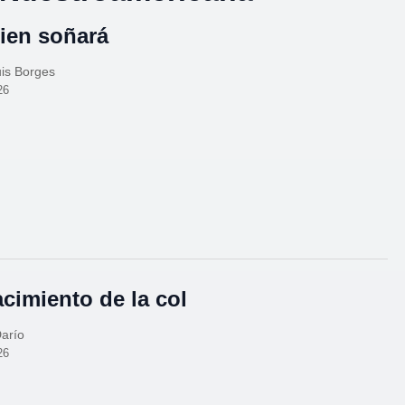
ien soñará
is Borges
26
acimiento de la col
arío
26