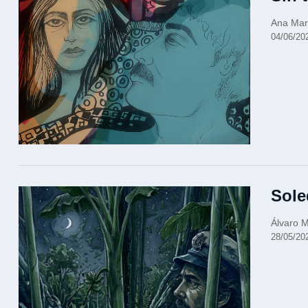
Ana Mar
04/06/20
Sole
Álvaro M
28/05/20