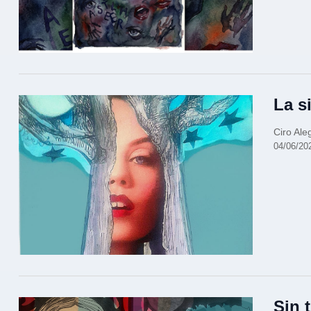
La s
Ciro Ale
04/06/20
Sin t