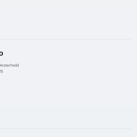
o
Oesterheld
26