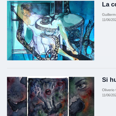
La c
Guiller
11/06/20
Si h
Oliverio
11/06/20