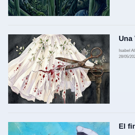
Una 
Isabel A
28/05/20
El fi