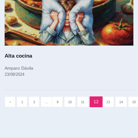
Alta cocina
Amparo Dávila
23/08/2024
...
12
‹
1
2
9
10
11
13
14
15