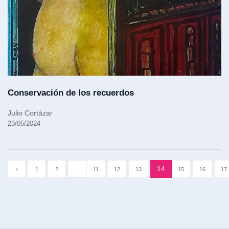
Conservación de los recuerdos
Julio Cortázar
23/05/2024
...
14
‹
1
2
11
12
13
15
16
17