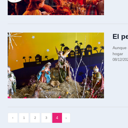
El p
Aunque e
hogar
08/12/20
4
›
‹
1
2
3