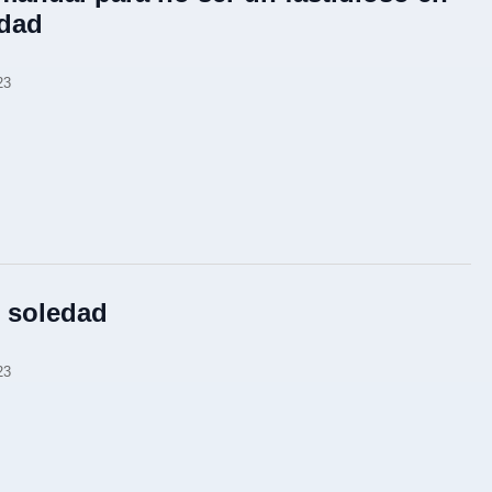
dad
23
z soledad
23