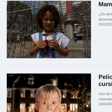
Mamá
¿De dónd
decembr
15/12/20
Pelí
curs
Uno de l
cinemato
24/04/20