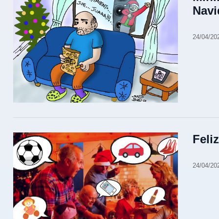
Navi
24/04/20
Feli
24/04/20