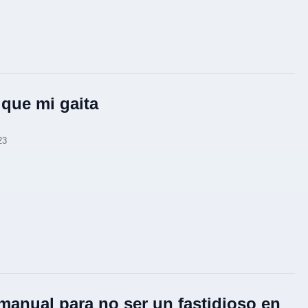
 que mi gaita
23
manual para no ser un fastidioso en