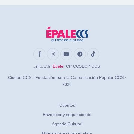
.info
.tv
.fm
Épale
FCP CCS
ECP CCS
Ciudad CCS · Fundación para la Comunicación Popular CCS ·
2026
Cuentos
Envejecer y seguir siendo
Agenda Cultural
Boleros que curan el alma