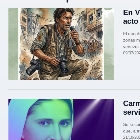
En V
acto
El despl
zonas má
venezol
09/07/20
Carm
serv
Se le co
que, a t
21/10/20