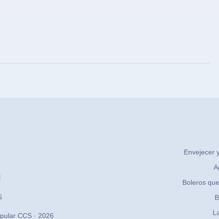
Envejecer y
A
Boleros que
S
B
La
pular CCS · 2026