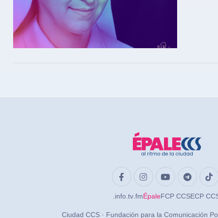
.info
.tv
.fm
Épale
FCP CCS
ECP CC
Ciudad CCS · Fundación para la Comunicación Po