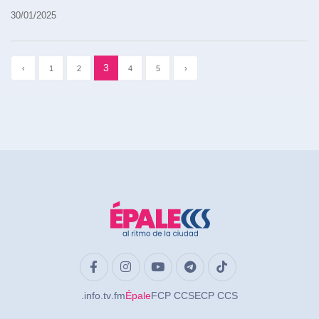
30/01/2025
3
‹
1
2
4
5
›
.info
.tv
.fm
Épale
FCP CCS
ECP CCS