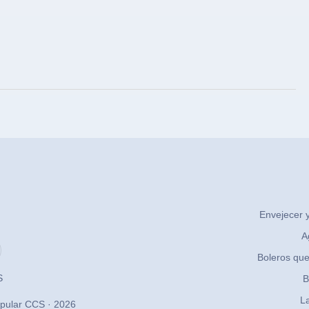
Envejecer y
A
Boleros que
S
B
La
pular CCS · 2026