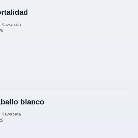
rtalidad
i Kawabata
25
aballo blanco
i Kawabata
25