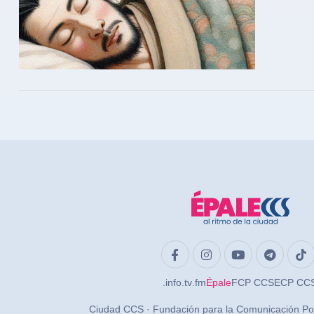
.info
.tv
.fm
Épale
FCP CCS
ECP CC
Ciudad CCS · Fundación para la Comunicación Po