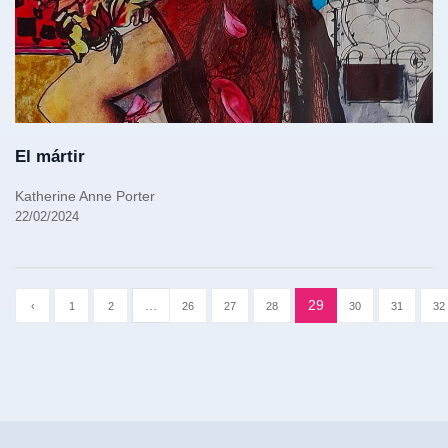
El mártir
Katherine Anne Porter
22/02/2024
...
29
‹
1
2
26
27
28
30
31
32