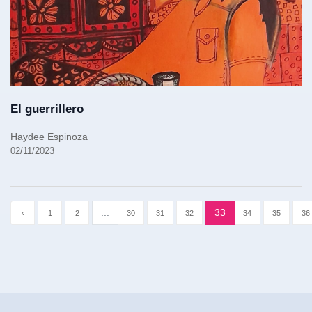
El guerrillero
Haydee Espinoza
02/11/2023
...
33
‹
1
2
30
31
32
34
35
36