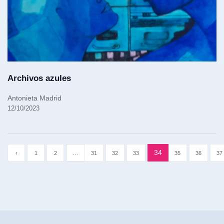
Archivos azules
Antonieta Madrid
12/10/2023
...
34
‹
1
2
31
32
33
35
36
37