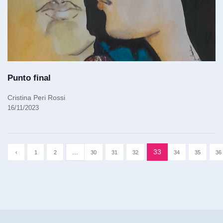
Punto final
Cristina Peri Rossi
16/11/2023
...
33
‹
1
2
30
31
32
34
35
36