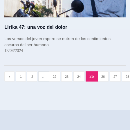
Lirika 47: una voz del dolor
Los versos del joven rapero se nutren de los sentimientos
oscuros del ser humano
12/03/2024
...
25
‹
1
2
22
23
24
26
27
28