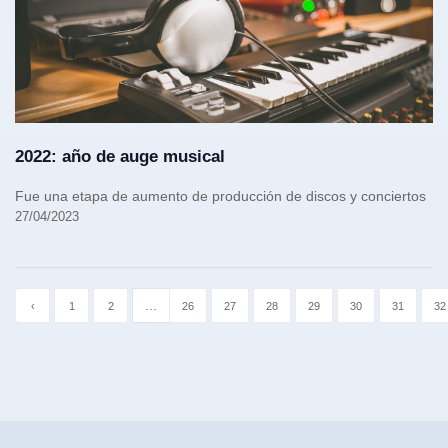
2022: año de auge musical
Fue una etapa de aumento de producción de discos y conciertos
27/04/2023
...
‹
1
2
26
27
28
29
30
31
32