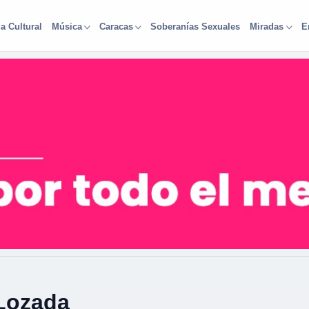
a Cultural
Soberanías Sexuales
Música
Caracas
Miradas
E
 Lozada