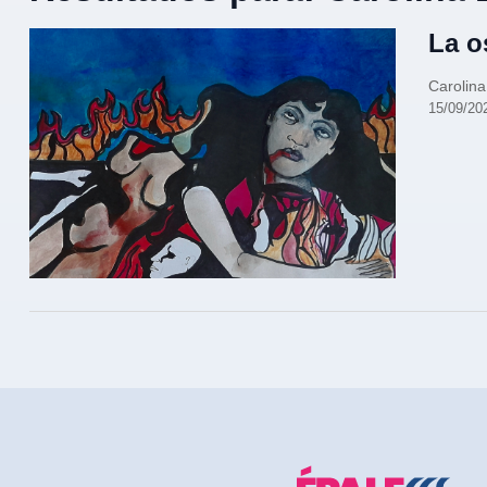
La o
Carolin
15/09/20