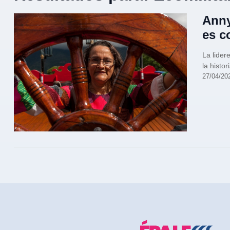
Anny
es c
La lider
la histor
27/04/20