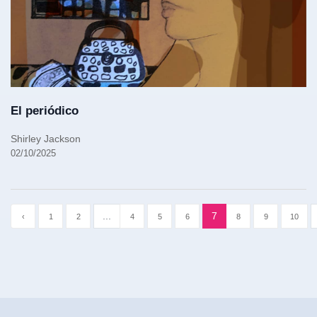
El periódico
Shirley Jackson
02/10/2025
...
7
‹
1
2
4
5
6
8
9
10