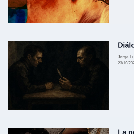
Diál
Jorge Lu
23/10/20
La n