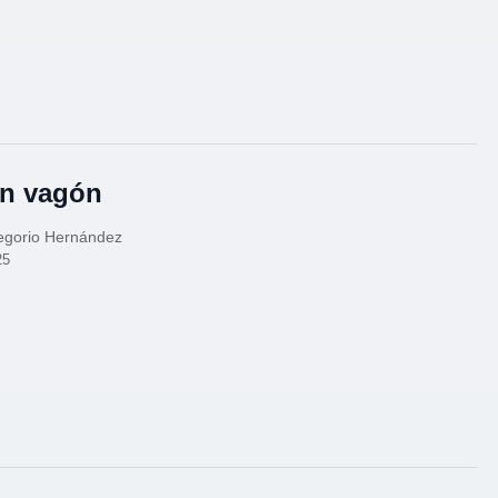
n vagón
egorio Hernández
25