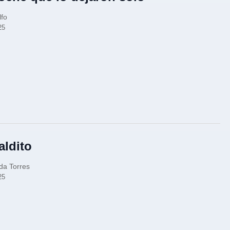
lfo
25
aldito
da Torres
25