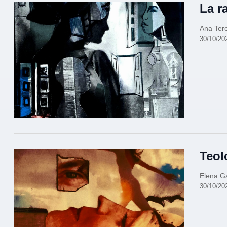
La r
Ana Ter
30/10/20
Teol
Elena G
30/10/20