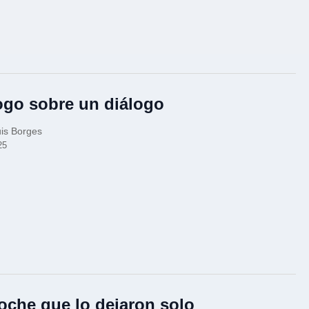
ogo sobre un diálogo
is Borges
25
oche que lo dejaron solo