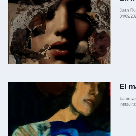
Juan Ru
04/09/20
El m
Esmeral
28/08/20