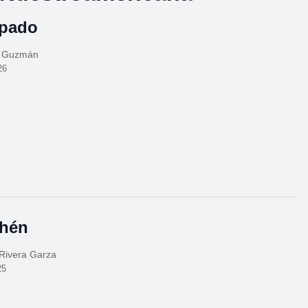
apado
o Guzmán
26
ehén
 Rivera Garza
25