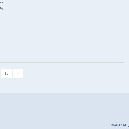
es
25
21
›
Envejecer y