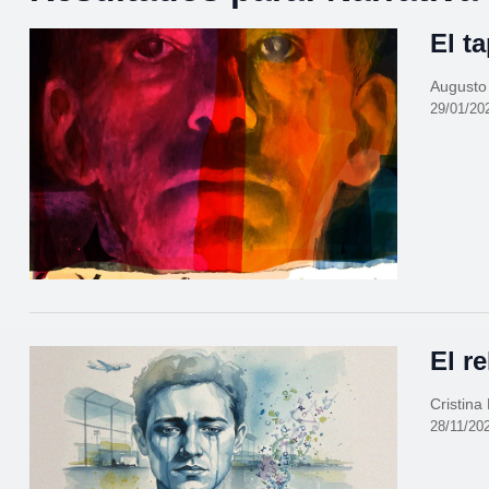
El t
August
29/01/20
El r
Cristina
28/11/20