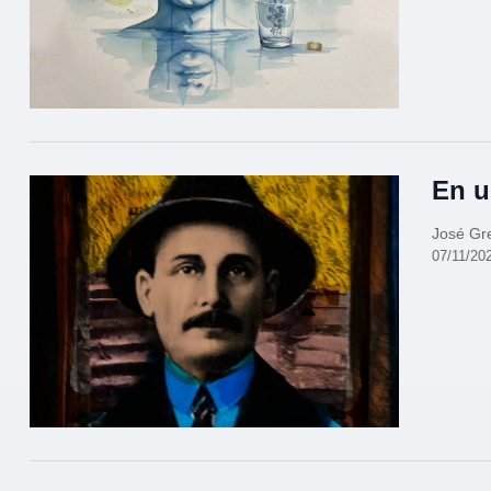
En u
José Gr
07/11/20