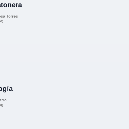
atonera
esa Torres
25
ogía
arro
25