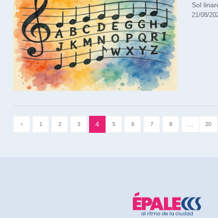
Sol linar
21/08/20
4
...
‹
1
2
3
5
6
7
8
20