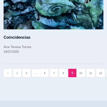
Coincidencias
Ana Teresa Torres
24/07/2025
...
9
‹
1
2
6
7
8
10
11
12