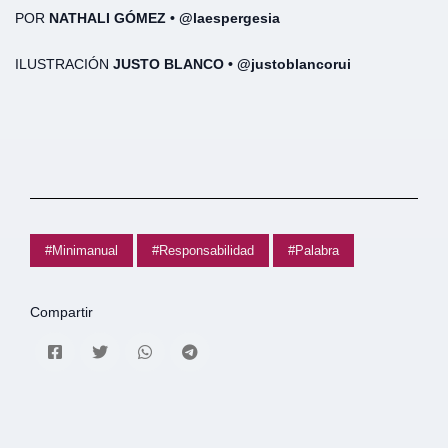
POR
NATHALI GÓMEZ • @laespergesia
ILUSTRACIÓN
JUSTO BLANCO • @justoblancorui
#Minimanual
#Responsabilidad
#Palabra
Compartir