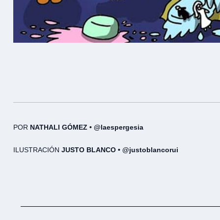
POR
NATHALI GÓMEZ • @laespergesia
ILUSTRACIÓN
JUSTO BLANCO • @justoblancorui