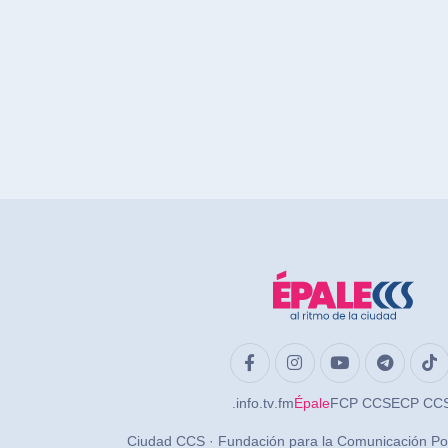
.info
.tv
.fm
Épale
FCP CCS
ECP CC
Ciudad CCS · Fundación para la Comunicación Po