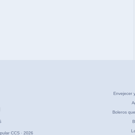
Envejecer y
A
Boleros que
S
B
La
pular CCS · 2026