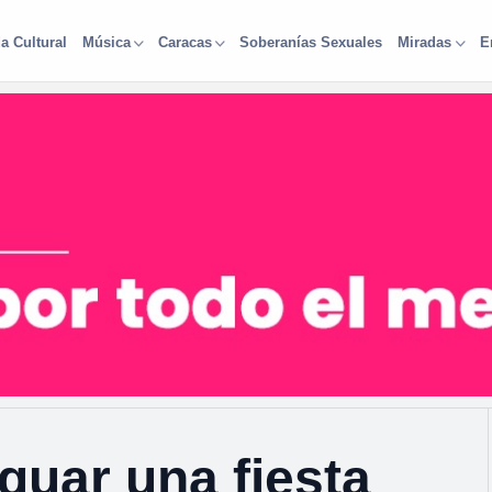
a Cultural
Soberanías Sexuales
Música
Caracas
Miradas
E
guar una fiesta