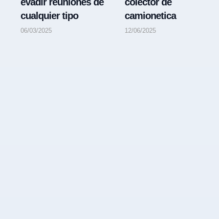
evadir reuniones de
colector de
cualquier tipo
camionetica
06/03/2025
12/06/2025