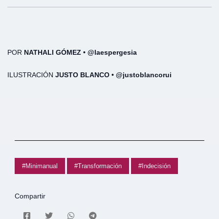
POR
NATHALI GÓMEZ • @laespergesia
ILUSTRACIÓN
JUSTO BLANCO • @justoblancorui
#Minimanual
#Transformación
#Indecisión
Compartir