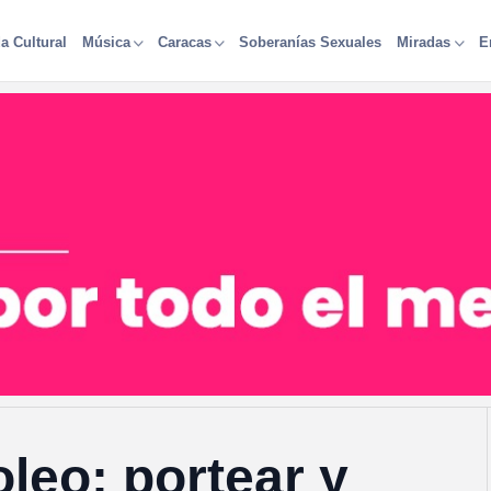
a Cultural
Soberanías Sexuales
Música
Caracas
Miradas
E
leo: portear y