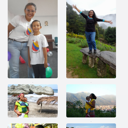
.
.
.
.