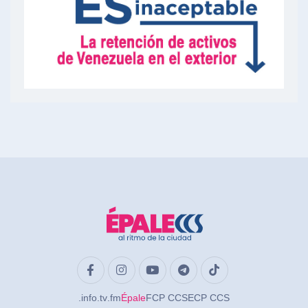
.info
.tv
.fm
Épale
FCP CCS
ECP CCS