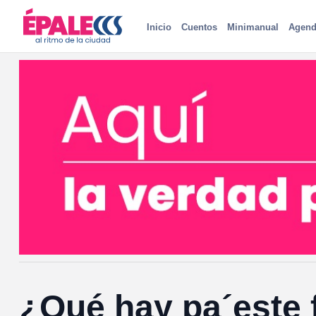
Inicio
Cuentos
Minimanual
Agend
¿Qué hay pa´este 