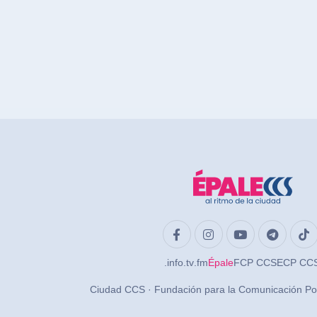
.info
.tv
.fm
Épale
FCP CCS
ECP CC
Ciudad CCS · Fundación para la Comunicación Po