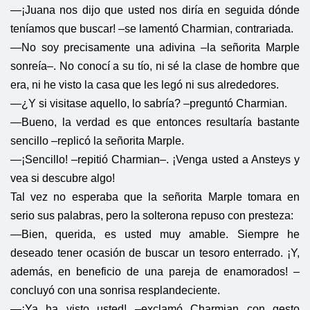
—¡Juana nos dijo que usted nos diría en seguida dónde
teníamos que buscar! –se lamentó Charmian, contrariada.
—No soy precisamente una adivina –la señorita Marple
sonreía–. No conocí a su tío, ni sé la clase de hombre que
era, ni he visto la casa que les legó ni sus alrededores.
—¿Y si visitase aquello, lo sabría? –preguntó Charmian.
—Bueno, la verdad es que entonces resultaría bastante
sencillo –replicó la señorita Marple.
—¡Sencillo! –repitió Charmian–. ¡Venga usted a Ansteys y
vea si descubre algo!
Tal vez no esperaba que la señorita Marple tomara en
serio sus palabras, pero la solterona repuso con presteza:
—Bien, querida, es usted muy amable. Siempre he
deseado tener ocasión de buscar un tesoro enterrado. ¡Y,
además, en beneficio de una pareja de enamorados! –
concluyó con una sonrisa resplandeciente.
—¡Ya ha visto usted! –exclamó Charmian con gesto