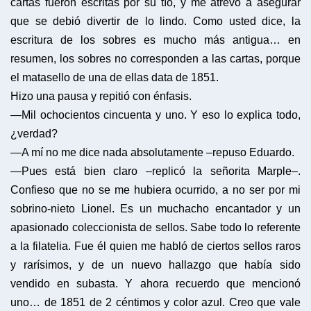
cartas fueron escritas por su tío, y me atrevo a asegurar
que se debió divertir de lo lindo. Como usted dice, la
escritura de los sobres es mucho más antigua… en
resumen, los sobres no corresponden a las cartas, porque
el matasello de una de ellas data de 1851.
Hizo una pausa y repitió con énfasis.
—Mil ochocientos cincuenta y uno. Y eso lo explica todo,
¿verdad?
—A mí no me dice nada absolutamente –repuso Eduardo.
—Pues está bien claro –replicó la señorita Marple–.
Confieso que no se me hubiera ocurrido, a no ser por mi
sobrino-nieto Lionel. Es un muchacho encantador y un
apasionado coleccionista de sellos. Sabe todo lo referente
a la filatelia. Fue él quien me habló de ciertos sellos raros
y rarísimos, y de un nuevo hallazgo que había sido
vendido en subasta. Y ahora recuerdo que mencionó
uno… de 1851 de 2 céntimos y color azul. Creo que vale