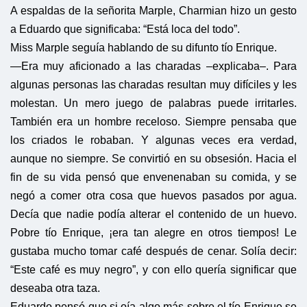
A espaldas de la señorita Marple, Charmian hizo un gesto
a Eduardo que significaba: “Está loca del todo”.
Miss Marple seguía hablando de su difunto tío Enrique.
—Era muy aficionado a las charadas –explicaba–. Para
algunas personas las charadas resultan muy difíciles y les
molestan. Un mero juego de palabras puede irritarles.
También era un hombre receloso. Siempre pensaba que
los criados le robaban. Y algunas veces era verdad,
aunque no siempre. Se convirtió en su obsesión. Hacia el
fin de su vida pensó que envenenaban su comida, y se
negó a comer otra cosa que huevos pasados por agua.
Decía que nadie podía alterar el contenido de un huevo.
Pobre tío Enrique, ¡era tan alegre en otros tiempos! Le
gustaba mucho tomar café después de cenar. Solía decir:
“Este café es muy negro”, y con ello quería significar que
deseaba otra taza.
Eduardo pensó que si oía algo más sobre el tío Enrique se