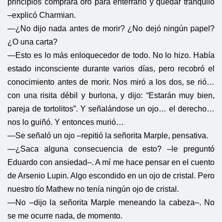
principios comprara oro para enterrarlo y quedar tranquilo
–explicó Charmian.
—¿No dijo nada antes de morir? ¿No dejó ningún papel?
¿O una carta?
—Esto es lo más enloquecedor de todo. No lo hizo. Había
estado inconsciente durante varios días, pero recobró el
conocimiento antes de morir. Nos miró a los dos, se rió…
con una risita débil y burlona, y dijo: “Estarán muy bien,
pareja de tortolitos”. Y señalándose un ojo… el derecho…
nos lo guiñó. Y entonces murió…
—Se señaló un ojo –repitió la señorita Marple, pensativa.
—¿Saca alguna consecuencia de esto? –le preguntó
Eduardo con ansiedad–. A mí me hace pensar en el cuento
de Arsenio Lupin. Algo escondido en un ojo de cristal. Pero
nuestro tío Mathew no tenía ningún ojo de cristal.
—No –dijo la señorita Marple meneando la cabeza–. No
se me ocurre nada, de momento.