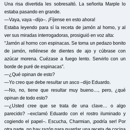
Una risa divertida les sobresaltó. La señorita Marple lo
estaba pasando en grande.
—Vaya, vaya –dijo–. ¡Fíjense en esto ahora!
Estaba leyendo para sí la receta de jamón al horno, y al
ver sus miradas interrogadoras, prosiguió en voz alta:
“Jamón al horno con espinacas. Se toma un pedazo bonito
de jamón, rellénese de dientes de ajo y cúbrase con
azúcar morena. Cuézase a fuego lento. Servirlo con un
borde de puré de espinacas”.
—¿Qué opinan de esto?
—Yo creo que debe resultar un asco –dijo Eduardo.
—No, no, tiene que resultar muy bueno…, pero, ¿qué
opinan de todo esto?
—¿Usted cree que se trata de una clave… o algo
parecido? –exclamó Eduardo con el rostro iluminado y
cogiendo el papel–. Escucha, Charmian, ¡podría ser! Por
otra parte, no hay razón para guardar una receta de cocina