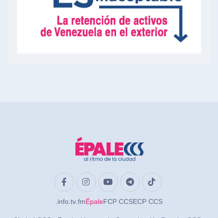
.info
.tv
.fm
Épale
FCP CCS
ECP CCS