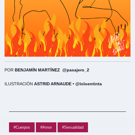
POR
BENJAMÍN MARTÍNEZ @pasajero_2
ILUSTRACIÓN
ASTRID ARNAUDE • @loloentinta
#Cuerpos
#Amor
#Sexualidad