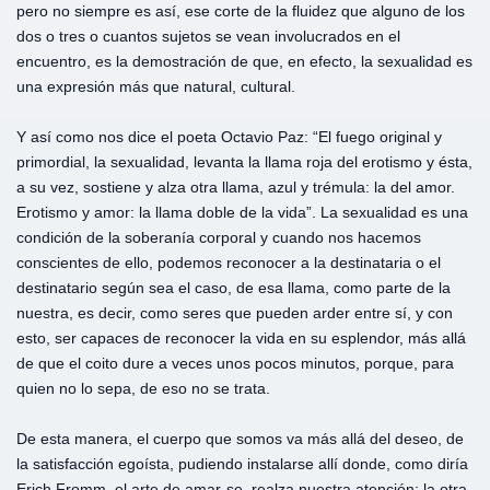
pero no siempre es así, ese corte de la fluidez que alguno de los
dos o tres o cuantos sujetos se vean involucrados en el
encuentro, es la demostración de que, en efecto, la sexualidad es
una expresión más que natural, cultural.
Y así como nos dice el poeta Octavio Paz: “El fuego original y
primordial, la sexualidad, levanta la llama roja del erotismo y ésta,
a su vez, sostiene y alza otra llama, azul y trémula: la del amor.
Erotismo y amor: la llama doble de la vida”. La sexualidad es una
condición de la soberanía corporal y cuando nos hacemos
conscientes de ello, podemos reconocer a la destinataria o el
destinatario según sea el caso, de esa llama, como parte de la
nuestra, es decir, como seres que pueden arder entre sí, y con
esto, ser capaces de reconocer la vida en su esplendor, más allá
de que el coito dure a veces unos pocos minutos, porque, para
quien no lo sepa, de eso no se trata.
De esta manera, el cuerpo que somos va más allá del deseo, de
la satisfacción egoísta, pudiendo instalarse allí donde, como diría
Erich Fromm, el arte de amar-se, realza nuestra atención: la otra,