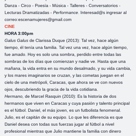
Danza - Circo - Poesía - Música - Talleres - Conversatorios -
Lecturas Dramatizadas -
Performance
. Interesad@s ingresar al
correo:escenamujeres@gmail.com
CINE
HORA 3:00pm
Galus Galus
de Clarissa Duque (2013): Tal vez, hace algún
tiempo, él tenía una familia. Tal vez una vez, hace algún tiempo,
fue amado. Hoy es solo una sombra, perdido entre todas las
sombras de los días que comienzan y nadie ve. Hasta que una
mañana, la vida entra en su mundo desalmado, y su vida cambia,
y los mares imaginarios se cruzan, y las cometas juegan en el
cielo de una metrópoli, Caracas, que ahora se ve con nuevos
ojos, descubriendo la gracia de la vida cotidiana.
Hermano,
de
Marcel Rasquin (2010): Es la historia de dos
hermanos que viven en Caracas y cuya pasión y talento principal
es el fútbol. Daniel, el más joven, es un futbolista fenomenal.
Julio, es el capitán de su equipo. Lo que les diferencia es que
Daniel desea con todas sus fuerzas jugar al fútbol a nivel
profesional mientras que Julio mantiene la familia con dinero