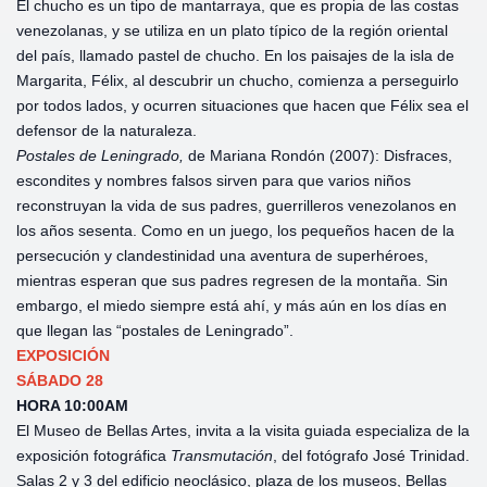
El chucho es un tipo de mantarraya, que es propia de las costas
venezolanas, y se utiliza en un plato típico de la región oriental
del país, llamado pastel de chucho. En los paisajes de la isla de
Margarita, Félix, al descubrir un chucho, comienza a perseguirlo
por todos lados, y ocurren situaciones que hacen que Félix sea el
defensor de la naturaleza.
Postales de Leningrado,
de Mariana Rondón (2007): Disfraces,
escondites y nombres falsos sirven para que varios niños
reconstruyan la vida de sus padres, guerrilleros venezolanos en
los años sesenta. Como en un juego, los pequeños hacen de la
persecución y clandestinidad una aventura de superhéroes,
mientras esperan que sus padres regresen de la montaña. Sin
embargo, el miedo siempre está ahí, y más aún en los días en
que llegan las “postales de Leningrado”.
EXPOSICIÓN
SÁBADO 28
HORA 10:00AM
El Museo de Bellas Artes, invita a la visita guiada especializa de la
exposición fotográfica
Transmutación
,
del fotógrafo José Trinidad.
Salas 2 y 3 del edificio neoclásico, plaza de los museos, Bellas