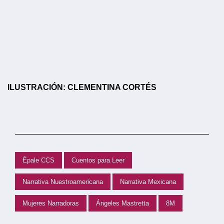
ILUSTRACIÓN: CLEMENTINA CORTÉS
Épale CCS
Cuentos para Leer
Narrativa Nuestroamericana
Narrativa Mexicana
Mujeres Narradoras
Ángeles Mastretta
8M