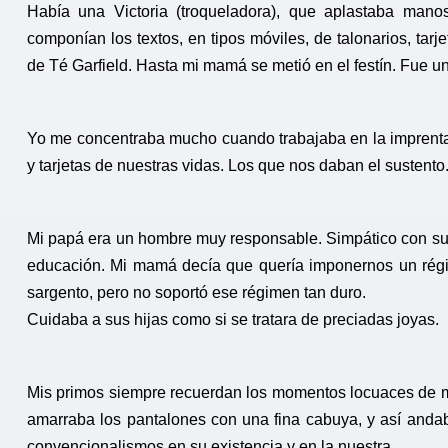
Había una Victoria (troqueladora), que aplastaba man
componían los textos, en tipos móviles, de talonarios, tar
de Té Garfield. Hasta mi mamá se metió en el festín. Fue un
Yo me concentraba mucho cuando trabajaba en la imprenta 
y tarjetas de nuestras vidas. Los que nos daban el sustento
Mi papá era un hombre muy responsable. Simpático con sus c
educación. Mi mamá decía que quería imponernos un régimen
sargento, pero no soportó ese régimen tan duro.
Cuidaba a sus hijas como si se tratara de preciadas joyas.
Mis primos siempre recuerdan los momentos locuaces de m
amarraba los pantalones con una fina cabuya, y así and
convencionalismos en su existencia y en la nuestra.