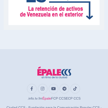
.info
.tv
.fm
Épale
FCP CCS
ECP CCS
Ciudad CCS · Fundación para la Comunicación Popular CCS ·