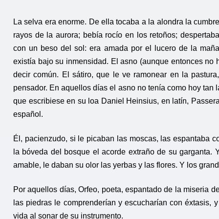
La selva era enorme. De ella tocaba a la alondra la cumbre
rayos de la aurora; bebía rocío en los retoños; despertaba 
con un beso del sol: era amada por el lucero de la mañan
existía bajo su inmensidad. El asno (aunque entonces no h
decir común. El sátiro, que le ve ramonear en la pastura,
pensador. En aquellos días el asno no tenía como hoy tan
que escribiese en su loa Daniel Heinsius, en latín, Passer
español.
Él, pacienzudo, si le picaban las moscas, las espantaba 
la bóveda del bosque el acorde extraño de su garganta. Y 
amable, le daban su olor las yerbas y las flores. Y los gran
Por aquellos días, Orfeo, poeta, espantado de la miseria d
las piedras le comprenderían y escucharían con éxtasis, 
vida al sonar de su instrumento.