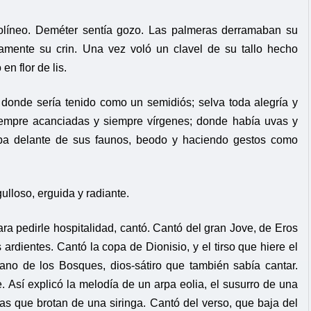
apolíneo. Deméter sentía gozo. Las palmeras derramaban su
damente su crin. Una vez voló un clavel de su tallo hecho
n flor de lis.
, donde sería tenido como un semidiós; selva toda alegría y
siempre acanciadas y siempre vírgenes; donde había uvas y
laba delante de sus faunos, beodo y haciendo gestos como
ulloso, erguida y radiante.
ara pedirle hospitalidad, cantó. Cantó del gran Jove, de Eros
 ardientes. Cantó la copa de Dionisio, y el tirso que hiere el
ano de los Bosques, dios-sátiro que también sabía cantar.
e. Así explicó la melodía de un arpa eolia, el susurro de una
cas que brotan de una siringa. Cantó del verso, que baja del