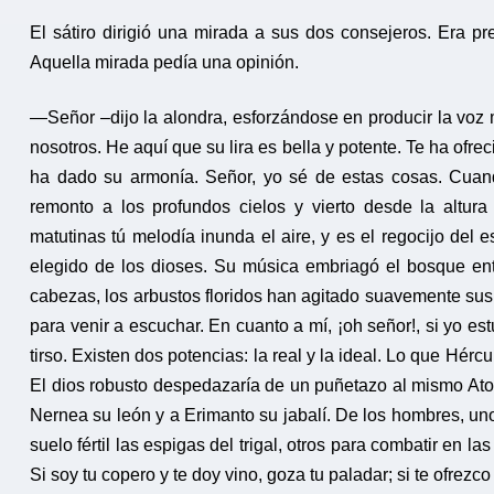
El sátiro dirigió una mirada a sus dos consejeros. Era p
Aquella mirada pedía una opinión.
—Señor –dijo la alondra, esforzándose en producir la voz
nosotros. He aquí que su lira es bella y potente. Te ha ofrec
ha dado su armonía. Señor, yo sé de estas cosas. Cuan
remonto a los profundos cielos y vierto desde la altura 
matutinas tú melodía inunda el aire, y es el regocijo del
elegido de los dioses. Su música embriagó el bosque ent
cabezas, los arbustos floridos han agitado suavemente sus 
para venir a escuchar. En cuanto a mí, ¡oh señor!, si yo e
tirso. Existen dos potencias: la real y la ideal. Lo que Hér
El dios robusto despedazaría de un puñetazo al mismo Atos.
Nernea su león y a Erimanto su jabalí. De los hombres, uno
suelo fértil las espigas del trigal, otros para combatir en la
Si soy tu copero y te doy vino, goza tu paladar; si te ofrezc