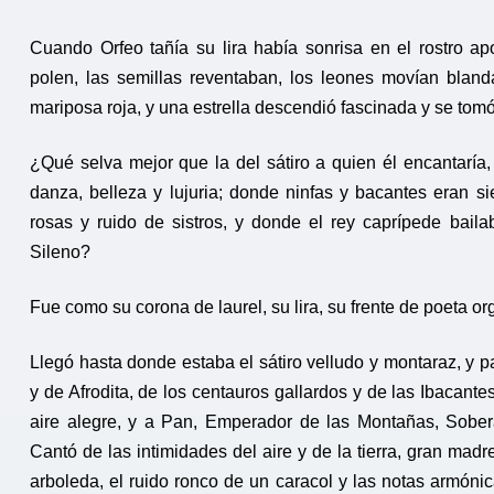
Cuando Orfeo tañía su lira había sonrisa en el rostro 
polen, las semillas reventaban, los leones movían blan
mariposa roja, y una estrella descendió fascinada y se tomó e
¿Qué selva mejor que la del sátiro a quien él encantaría
danza, belleza y lujuria; donde ninfas y bacantes eran 
rosas y ruido de sistros, y donde el rey caprípede bai
Sileno?
Fue como su corona de laurel, su lira, su frente de poeta org
Llegó hasta donde estaba el sátiro velludo y montaraz, y p
y de Afrodita, de los centauros gallardos y de las Ibacantes
aire alegre, y a Pan, Emperador de las Montañas, Sober
Cantó de las intimidades del aire y de la tierra, gran madr
arboleda, el ruido ronco de un caracol y las notas armóni