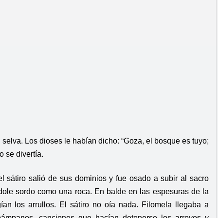
u selva. Los dioses le habían dicho: “Goza, el bosque es tuyo;
o se divertía.
el sátiro salió de sus dominios y fue osado a subir al sacro
ándole sordo como una roca. En balde en las espesuras de la
an los arrullos. El sátiro no oía nada. Filomela llegaba a
ámpanos, canciones que hacían detenerse los arroyos y