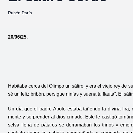
Rubén Darío
20/06/25.
Habitaba cerca del Olimpo un sátiro, y era el viejo rey de s
sé un feliz bribón, persigue ninfas y suena tu flauta”. El sátir
Un día que el padre Apolo estaba tañendo la divina lira, 
monte y sorprender al dios crinado. Este le castigó torn
selva llena de pájaros se derramaban los trinos y emergí
cantarle sobre su cabeza enmarañada y coronada de p