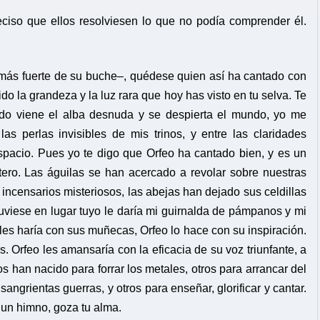
reciso que ellos resolviesen lo que no podía comprender él.
 más fuerte de su buche–, quédese quien así ha cantado con
ido la grandeza y la luz rara que hoy has visto en tu selva. Te
do viene el alba desnuda y se despierta el mundo, yo me
las perlas invisibles de mis trinos, y entre las claridades
 espacio. Pues yo te digo que Orfeo ha cantado bien, y es un
ero. Las águilas se han acercado a revolar sobre nuestras
incensarios misteriosos, las abejas han dejado sus celdillas
stuviese en lugar tuyo le daría mi guirnalda de pámpanos y mi
cules haría con sus muñecas, Orfeo lo hace con su inspiración.
 Orfeo les amansaría con la eficacia de su voz triunfante, a
s han nacido para forrar los metales, otros para arrancar del
s sangrientas guerras, y otros para enseñar, glorificar y cantar.
o un himno, goza tu alma.