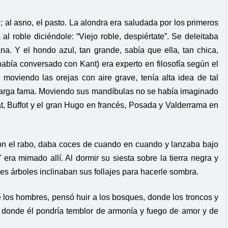
; al asno, el pasto. La alondra era saludada por los primeros
al roble diciéndole: “Viejo roble, despiértate”. Se deleitaba
a. Y el hondo azul, tan grande, sabía que ella, tan chica,
abía conversado con Kant) era experto en filosofía según el
 moviendo las orejas con aire grave, tenía alta idea de tal
 larga fama. Moviendo sus mandíbulas no se había imaginado
at, Buffot y el gran Hugo en francés, Posada y Valderrama en
con el rabo, daba coces de cuando en cuando y lanzaba bajo
era mimado allí. Al dormir su siesta sobre la tierra negra y
des árboles inclinaban sus follajes para hacerle sombra.
e los hombres, pensó huir a los bosques, donde los troncos y
y donde él pondría temblor de armonía y fuego de amor y de