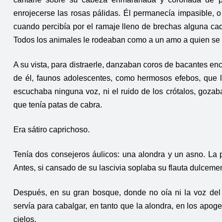
enrojecerse las rosas pálidas. Él permanecía impasible, o
cuando percibía por el ramaje lleno de brechas alguna cad
Todos los animales le rodeaban como a un amo a quien se
A su vista, para distraerle, danzaban coros de bacantes e
de él, faunos adolescentes, como hermosos efebos, que 
escuchaba ninguna voz, ni el ruido de los crótalos, gozab
que tenía patas de cabra.
Era sátiro caprichoso.
Tenía dos consejeros áulicos: una alondra y un asno. La p
Antes, si cansado de su lascivia soplaba su flauta dulceme
Después, en su gran bosque, donde no oía ni la voz del o
servía para cabalgar, en tanto que la alondra, en los apog
cielos.