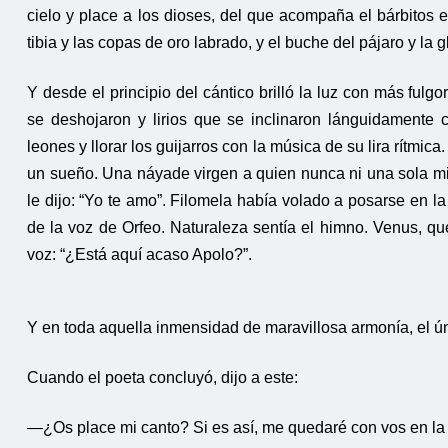
cielo y place a los dioses, del que acompaña el bárbitos 
tibia y las copas de oro labrado, y el buche del pájaro y la gl
Y desde el principio del cántico brilló la luz con más fu
se deshojaron y lirios que se inclinaron lánguidament
leones y llorar los guijarros con la música de su lira rítmi
un sueño. Una náyade virgen a quien nunca ni una sola mir
le dijo: “Yo te amo”. Filomela había volado a posarse en 
de la voz de Orfeo. Naturaleza sentía el himno. Venus, qu
voz: “¿Está aquí acaso Apolo?”.
Y en toda aquella inmensidad de maravillosa armonía, el ún
Cuando el poeta concluyó, dijo a este:
—¿Os place mi canto? Si es así, me quedaré con vos en la 