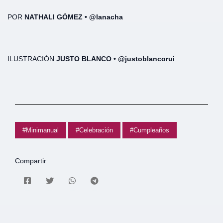
POR
NATHALI GÓMEZ • @lanacha
ILUSTRACIÓN
JUSTO BLANCO • @justoblancorui
#Minimanual
#Celebración
#Cumpleaños
Compartir