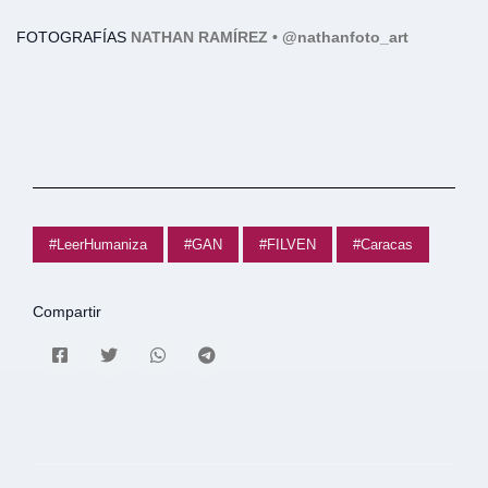
FOTOGRAFÍAS
NATHAN RAMÍREZ •
@nathanfoto_art
#LeerHumaniza
#GAN
#FILVEN
#Caracas
Compartir