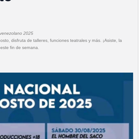
o venezolano 2025
to, disfruta de talleres, funciones teatrales y más. ¡Asiste, la
 este fin de semana.