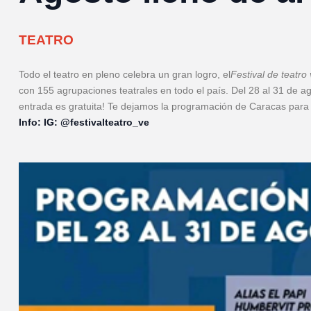
TEATRO
Todo el teatro en pleno celebra un gran logro, el
Festival de teatr
con 155 agrupaciones teatrales en todo el país. Del 28 al 31 de agos
entrada es gratuita! Te dejamos la programación de Caracas para
Info: IG: @festivalteatro_ve