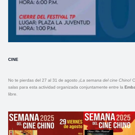
CINE
No te pierdas del 27 al 31 de agosto
¡La semana del cine Chino!
C
salas para esta actividad organizada conjuntamente entre la
Emba
libre.