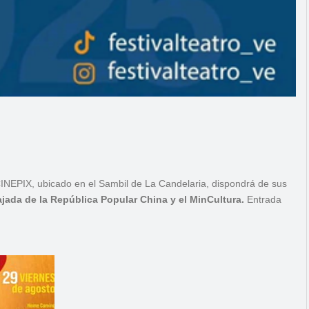
INEPIX, ubicado en el Sambil de La Candelaria, dispondrá de sus
jada de la República Popular China y el MinCultura.
Entrada