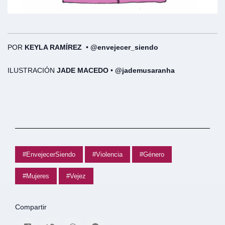
POR
KEYLA RAMÍREZ
•
@envejecer_siendo
ILUSTRACIÓN
JADE MACEDO
•
@jademusaranha
#EnvejecerSiendo
#Violencia
#Género
#Mujeres
#Vejez
Compartir