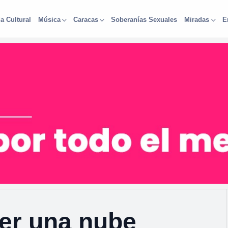
a Cultural
Soberanías Sexuales
Música
Caracas
Miradas
E
er una nube