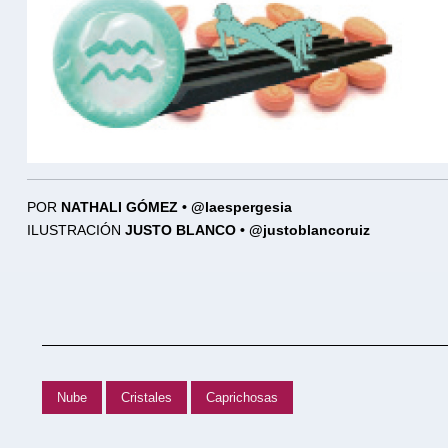
POR
NATHALI GÓMEZ • @laespergesia
ILUSTRACIÓN
JUSTO BLANCO • @justoblancoruiz
Nube
Cristales
Caprichosas