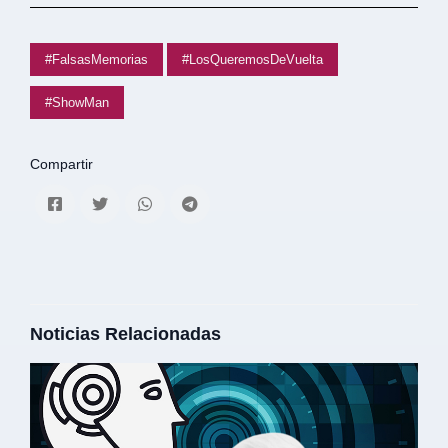
#FalsasMemorias
#LosQueremosDeVuelta
#ShowMan
Compartir
Noticias Relacionadas