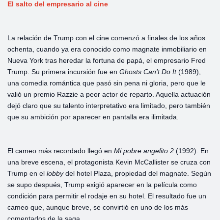
El
salto
del
empresario
al
cine
La relación de Trump con el cine comenzó a finales de los años
ochenta, cuando ya era conocido como magnate inmobiliario en
Nueva York tras heredar la fortuna de papá, el empresario Fred
Trump. Su primera incursión fue en
Ghosts
Can’t
Do
It
(1989),
una comedia romántica que pasó sin pena ni gloria, pero que le
valió un premio Razzie a peor actor de reparto. Aquella actuación
dejó claro que su talento interpretativo era limitado, pero también
que su ambición por aparecer en pantalla era ilimitada.
El cameo más recordado llegó en
Mi
pobre
angelito 2
(1992). En
una breve escena, el protagonista Kevin McCallister se cruza con
Trump en el
lobby
del hotel Plaza, propiedad del magnate. Según
se supo después, Trump exigió aparecer en la película como
condición para permitir el rodaje en su hotel. El resultado fue un
cameo que, aunque breve, se convirtió en uno de los más
comentados de la saga.