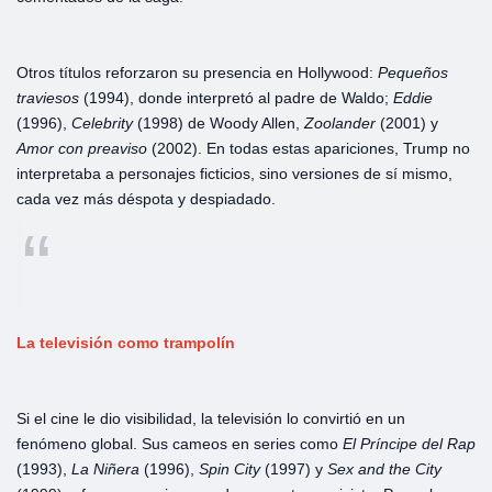
Otros títulos reforzaron su presencia en Hollywood:
Pequeños
traviesos
(1994), donde interpretó al padre de Waldo;
Eddie
(1996),
Celebrity
(1998) de Woody Allen,
Zoolander
(2001) y
Amor
con
preaviso
(2002). En todas estas apariciones, Trump no
interpretaba a personajes ficticios, sino versiones de sí mismo,
cada vez más déspota y despiadado.
La
televisión
como
trampolín
Si el cine le dio visibilidad, la televisión lo convirtió en un
fenómeno global. Sus cameos en series como
El
Príncipe
del
Rap
(1993),
La
Niñera
(1996),
Spin
City
(1997) y
Sex
and
the
City