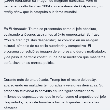
(1999) reforzaron su imagen de magnate narcisista. Pero el
verdadero salto llegó en 2004 con el estreno de
El
A
prendiz
, un
reality
show
que lo catapultó a la fama mundial.
En
El
Aprendiz
, Trump se presentaba como el jefe absoluto,
evaluando a jóvenes aspirantes al éxito empresarial. Su frase
“You’re fired!” (“Estás despedido”) se convirtió en un eslogan
cultural, símbolo de su estilo autoritario y competitivo. El
programa consolidó su imagen de empresario duro y maltratador,
y de paso le permitió construir una base mediática que más tarde
sería clave en su carrera política.
Durante más de una década, Trump fue el rostro del
reality
,
apareciendo en múltiples temporadas y versiones derivadas. Su
presencia televisiva lo convirtió en una figura familiar para
millones de espectadores, que lo veían como el arquetipo del jefe
despiadado, capaz de humillar a los participantes frente a las
cámaras.