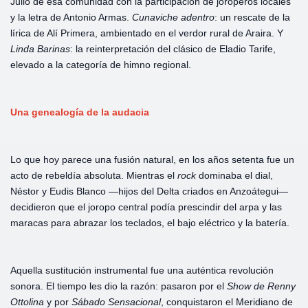
Julio de esa comunidad con la participación de joroperos locales
y la letra de Antonio Armas.
Cunaviche
adentro
: un rescate de la
lírica de Alí Primera, ambientado en el verdor rural de Araira. Y
Linda
Barinas
: la reinterpretación del clásico de Eladio Tarife,
elevado a la categoría de himno regional.
Una genealogía de la audacia
Lo que hoy parece una fusión natural, en los años setenta fue un
acto de rebeldía absoluta. Mientras el
rock
dominaba el dial,
Néstor y Eudis Blanco —hijos del Delta criados en Anzoátegui—
decidieron que el joropo central podía prescindir del arpa y las
maracas para abrazar los teclados, el bajo eléctrico y la batería.
Aquella sustitución instrumental fue una auténtica revolución
sonora. El tiempo les dio la razón: pasaron por el
Show
de
Renny
Ottolina
y por
Sábado
Sensacional
, conquistaron el Meridiano de