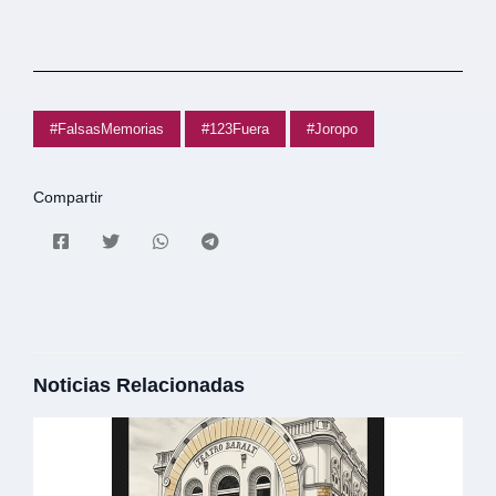
#FalsasMemorias
#123Fuera
#Joropo
Compartir
Noticias Relacionadas