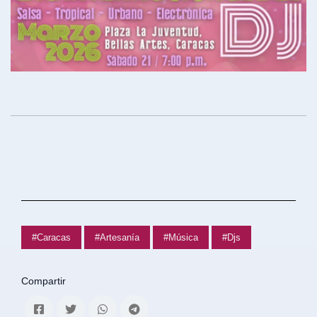
#Caracas
#Artesanía
#Música
#Djs
Compartir