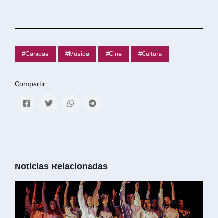
#Caracas
#Música
#Cine
#Cultura
Compartir
Noticias Relacionadas